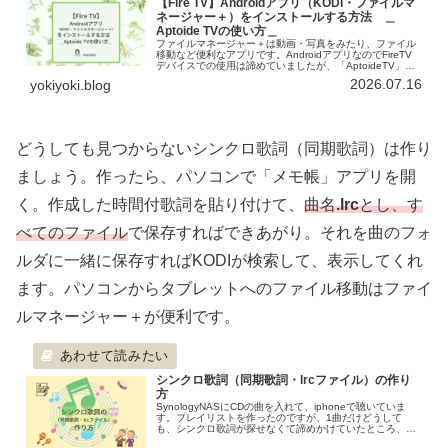
【Fire TV】Androidアプリ（KODI・ファイルマ
ネージャー＋）をインストールする方法 ＿
Aptoide TVの使い方＿
ファイルマネージャー＋は動画・写真をみたり、ファイル
移動など便利なアプリです。AndroidアプリなのでFireTV
デバイスでの使用は諦めていましたが、「AptoideTV」を
導入することにより、インストールできました。また
2026.07.16
yokiyoki.blog
FireTVデバイスでは基本的にVLCで動画再生していました
が、KODIもインストールできるのを知って「AptoideTV」
の便利さに感動しました。
どうしても見つからないシンクロ歌詞（同期歌詞）は作り
ましょう。作ったら、パソコンで「メモ帳」アプリを開
く。作成した時間付歌詞を貼り付けて、
曲名
.lrc
とし、す
べてのファイル
で保存すればできあがり。それを曲のフォ
ルダに一緒に保存すればKODIが検索して、表示してくれ
ます。パソコンからタブレットへのファイル移動はファイ
ルマネージャー＋が便利です。
シンクロ歌詞（同期歌詞・lrcファイル）の作り
方
SynologyNASにCDの曲を入れて、iphoneで聴いていま
す。プレイリストを作ったのですが、1曲だけどうして
も、シンクロ歌詞が探せなくて諦めかけていたところ、
「LRC Creator」という無料のブラウザ上で使えるlrcエデ