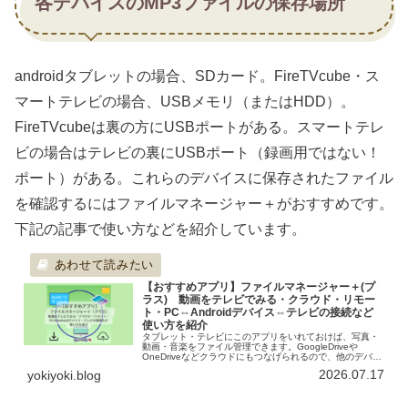
各デバイスのMP3ファイルの保存場所
androidタブレットの場合、SDカード。FireTVcube・ス
マートテレビの場合、USBメモリ（またはHDD）。
FireTVcubeは裏の方にUSBポートがある。スマートテレ
ビの場合はテレビの裏にUSBポート（録画用ではない！
ポート）がある。これらのデバイスに保存されたファイル
を確認するにはファイルマネージャー＋がおすすめです。
下記の記事で使い方などを紹介しています。
【おすすめアプリ】ファイルマネージャー＋(プ
ラス) 動画をテレビでみる・クラウド・リモー
ト・PC⇔Androidデバイス⇔テレビの接続など
使い方を紹介
タブレット・テレビにこのアプリをいれておけば、写真・
動画・音楽をファイル管理できます。GoogleDriveや
OneDriveなどクラウドにもつなげられるので、他のデバイ
スとのアップロード・ダウンロードにも対応しています。
2026.07.17
yokiyoki.blog
たとえばiphoneで撮った動画を、テレビやandroidタブレ
ットに移して、動画再生アプリで再生ができます。そのほ
か、「リモート」「PC⇔Androidデバイス・テレビの接
続」等の機能もあり、ファイルマネージャー＋の使い方を