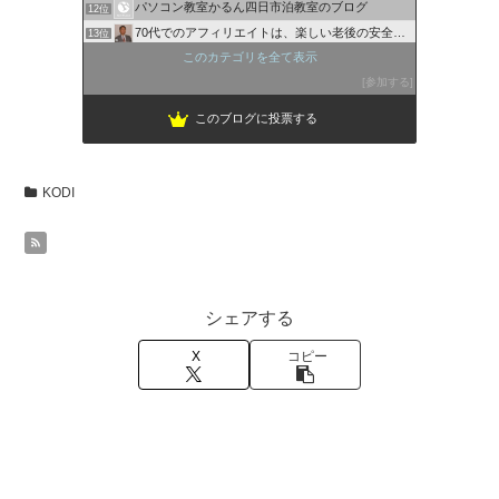
パソコン教室かるん四日市泊教室のブログ
12位
70代でのアフィリエイトは、楽しい老後の安全保障！!
13位
ハローパソコン教室 名谷駅校
このカテゴリを全て表示
14位
サガタ先生の日記
参加する
15位
このブログに投票する
KODI
シェアする
X
コピー