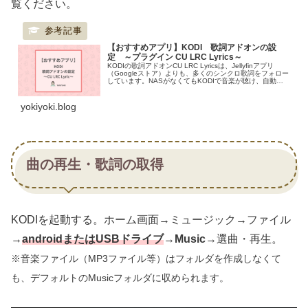
覧ください。
【おすすめアプリ】KODI 歌詞アドオンの設
定 ～プラグイン CU LRC Lyrics～
KODIの歌詞アドオンCU LRC Lyricsは、Jellyfinアプリ
（Googleストア）よりも、多くのシンクロ歌詞をフォロー
しています。NASがなくてもKODIで音楽が聴け、自動で
歌詞の取得もできます。テレビで KODIで曲を流すと...
yokiyoki.blog
曲の再生・歌詞の取得
KODIを起動する。ホーム画面→ミュージック→ファイル
→
androidまたはUSBドライブ
→
Music
→選曲・再生。
※音楽ファイル（MP3ファイル等）はフォルダを作成しなくて
も、デフォルトのMusicフォルダに収められます。